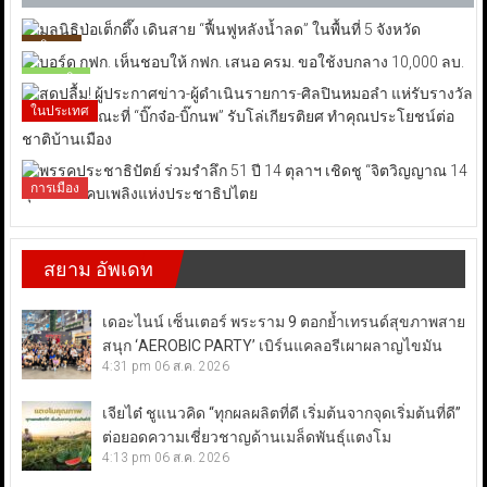
ภูมิภาค
เศรษฐกิจ
ในประเทศ
การเมือง
สยาม อัพเดท
เดอะไนน์ เซ็นเตอร์ พระราม 9 ตอกย้ำเทรนด์สุขภาพสาย
สนุก ‘AEROBIC PARTY’ เบิร์นแคลอรีเผาผลาญไขมัน
4:31 pm
06 ส.ค. 2026
เจียไต๋ ชูแนวคิด “ทุกผลผลิตที่ดี เริ่มต้นจากจุดเริ่มต้นที่ดี”
ต่อยอดความเชี่ยวชาญด้านเมล็ดพันธุ์แตงโม
4:13 pm
06 ส.ค. 2026