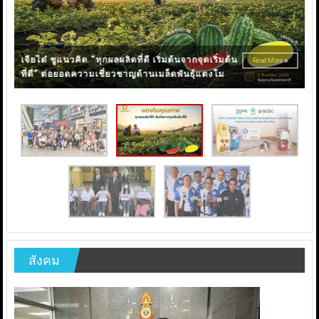
C
ร
เจียไต๋ ชูแนวคิด “ทุกผลผลิตที่ดี เริ่มต้นจากจุดเริ่มต้น
Read More
ที่ดี” ต่อยอดความเชี่ยวชาญด้านเมล็ดพันธุ์แตงโม
สังคม