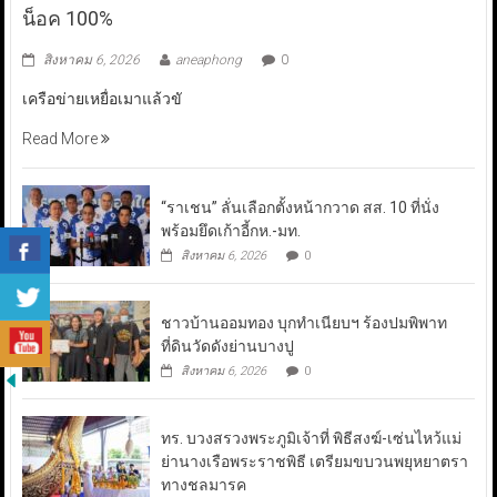
น็อค 100%
สิงหาคม 6, 2026
aneaphong
0
เครือข่ายเหยื่อเมาแล้วขั
Read More
“ราเชน” ลั่นเลือกตั้งหน้ากวาด สส. 10 ที่นั่ง
พร้อมยึดเก้าอี้กห.-มท.
สิงหาคม 6, 2026
0
ชาวบ้านออมทอง บุกทำเนียบฯ ร้องปมพิพาท
ที่ดินวัดดังย่านบางปู
สิงหาคม 6, 2026
0
ทร. บวงสรวงพระภูมิเจ้าที่ พิธีสงฆ์-เซ่นไหว้แม่
ย่านางเรือพระราชพิธี เตรียมขบวนพยุหยาตรา
ทางชลมารค