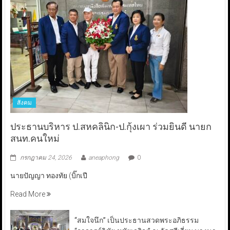
สังคม
ประธานบริหาร ป.สหคลินิก-ป.กุ้งเผา ร่วมยินดี นายก
สนท.คนใหม่
กรกฎาคม 24, 2026
aneaphong
0
นายปัญญา ทองทัย (บิ๊กเปี
Read More
“สมใจนึก” เป็นประธานสวดพระอภิธรรม