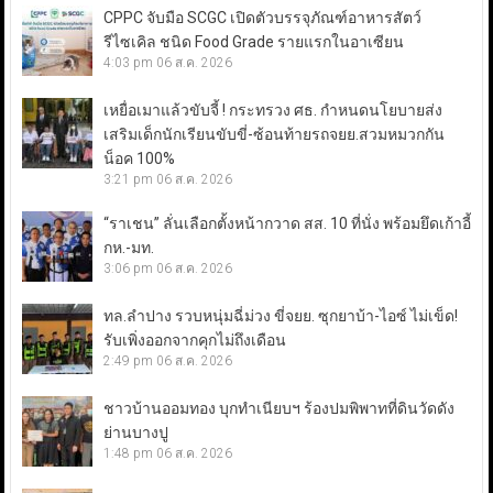
CPPC จับมือ SCGC เปิดตัวบรรจุภัณฑ์อาหารสัตว์
รีไซเคิล ชนิด Food Grade รายแรกในอาเซียน
4:03 pm
06 ส.ค. 2026
เหยื่อเมาแล้วขับจี้ ! กระทรวง ศธ. กำหนดนโยบายส่ง
เสริมเด็กนักเรียนขับขี่-ซ้อนท้ายรถจยย.สวมหมวกกัน
น็อค 100%
3:21 pm
06 ส.ค. 2026
“ราเชน” ลั่นเลือกตั้งหน้ากวาด สส. 10 ที่นั่ง พร้อมยึดเก้าอี้
กห.-มท.
3:06 pm
06 ส.ค. 2026
ทล.ลำปาง รวบหนุ่มฉี่ม่วง ขี่จยย. ซุกยาบ้า-ไอซ์ ไม่เข็ด!
รับเพิ่งออกจากคุกไม่ถึงเดือน
2:49 pm
06 ส.ค. 2026
ชาวบ้านออมทอง บุกทำเนียบฯ ร้องปมพิพาทที่ดินวัดดัง
ย่านบางปู
1:48 pm
06 ส.ค. 2026