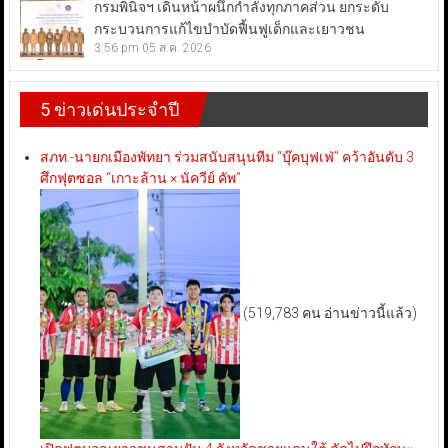
กรมพินิจฯ เดินหน้าผนึกกำลังทุกภาคส่วน ยกระดับ
กระบวนการแก้ไขบำบัดฟื้นฟูเด็กและเยาวชน
3:56 pm
05 ส.ค. 2026
5 ข่าวเด่นประจำปี
สภท.-นายกเมืองพัทยา ร่วมสนับสนุนทีม “บุ๊คบุฟเฟ่” คว้าอันดับ 3
ศึกฟุตซอล “เกาะล้าน × นัควีย์ คัพ”
(519,783 คน อ่านข่าวนี้แล้ว)