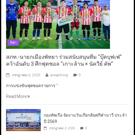
กีฬา
สภท.-นายกเมืองพัทยา ร่วมสนับสนุนทีม “บุ๊คบุฟเฟ่”
คว้าอันดับ 3 ศึกฟุตซอล “เกาะล้าน × นัควีย์ คัพ”
กรกฎาคม 6, 2026
aneaphong
0
การแข่งขันฟุตซอลรายการ “
Read More
กองทัพเรือ จัดงานวันเกียรติยศกีฬานาวี ประจำ
ปี 2569
กรกฎาคม 3, 2026
0