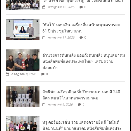
“อาจารย์วิชัย ชูชัยเจริญ” ณ วัดศรีเอี่ยม บางนา
กรกฎาคม 12, 2026
0
“ธัสโก้” มอบเงิน-เครื่องดื่ม สนับสนุนครบรอบ
61 ปี ประชุมใหญ่ สภท.
กรกฎาคม 11, 2026
0
อำนวยการดับเพลิง มอบถังดับเพลิง หนุนสมาคม
หนังสือพิมพ์แห่งประเทศไทยฯ เสริมความ
ปลอดภัย
กรกฎาคม 9, 2026
0
สิทธิชัย เครือวุฒิกุล ที่ปรึกษาสนท. มอบสี 240
ลิตร หนุนรีโนเวทอาคารสมาคม
กรกฎาคม 9, 2026
0
ทรู คอร์ปอเรชั่น ร่วมแสดงความยินดี “อนันต์
นิลมานนท์” นายกสมาคมหนังสือพิมพ์แห่งประ