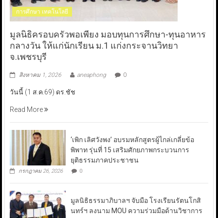
การศึกษา เทคโนโลยี
มูลนิธิครอบครัวพอเพียง มอบทุนการศึกษา-ทุนอาหาร
กลางวัน ให้แก่นักเรียน ม.1 แก่งกระจานวิทยา
จ.เพชรบุรี
สิงหาคม 1, 2026
aneaphong
0
วันนี้ (1 ส.ค.69) ดร.ชัช
Read More
‘เพิก เลิศวังพง’ อบรมหลักสูตรผู้ไกล่เกลี่ยข้อ
พิพาท รุ่นที่ 15 เสริมศักยภาพกระบวนการ
ยุติธรรมภาคประชาชน
กรกฎาคม 26, 2026
0
มูลนิธิธรรมาภิบาลฯ จับมือ โรงเรียนรัตนโกสิ
นทร์ฯ ลงนาม MOU ความร่วมมือด้านวิชาการ