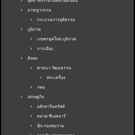
อุตสาหกรรม-เออีซี-เอสเอมอี
อาชญากรรม
กระบวนการยุติธรรม
ภูมิภาค
เกษตรยุคใหม่-ภูมิภาค
การเมือง
สังคม
ศาสนา-วัฒนธรรม
พระเครื่อง
กทม
เศรษฐกิจ
อสังหาริมทรัพย์
ตลาด-ซีเอสอาร์
หุ้น-กองทุนรวม